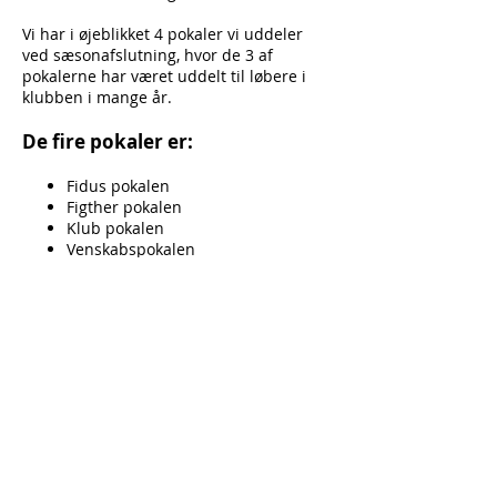
Vi har i øjeblikket 4 pokaler vi uddeler
ved sæsonafslutning, hvor de 3 af
pokalerne har været uddelt til løbere i
klubben i mange år.
De fire pokaler er:
Fidus pokalen
Figther pokalen
Klub pokalen
Venskabspokalen
De 3 pokaler (fidus-, fighter- og
klubpokalen) har nogle forskellige
kriterier for at cheftræneren tager en
løber i betragtning til at modtage en af
pokalerne.
Venskabspokalen er en pokal, der
stemmes om blandt løberne, og gives på
baggrund af alt andet end ens tekniske
færdigheder på isen.