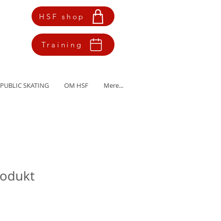
HSF shop
Training
PUBLIC SKATING
OM HSF
Mere...
rodukt