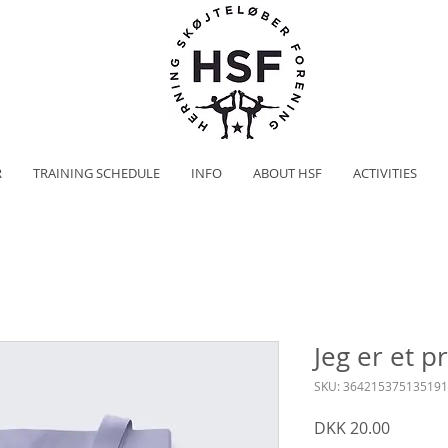
R
TRAINING SCHEDULE
INFO
ABOUT HSF
ACTIVITIES
Jeg er et p
SKU: 364215375135191
Price
DKK 20.00